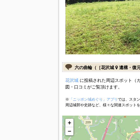
六の曲輪（［花沢城
遺構・復
花沢城
に投稿された周辺スポット（
図・口コミがご覧頂けます。
※
「ニッポン城めぐり」アプリ
では、スタン
周辺城郭や史跡など、様々な関連スポット
+
−