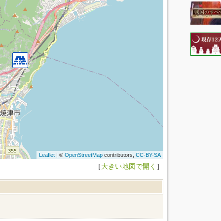
Leaflet
| ©
OpenStreetMap
contributors,
CC-BY-SA
［
大きい地図で開く
］