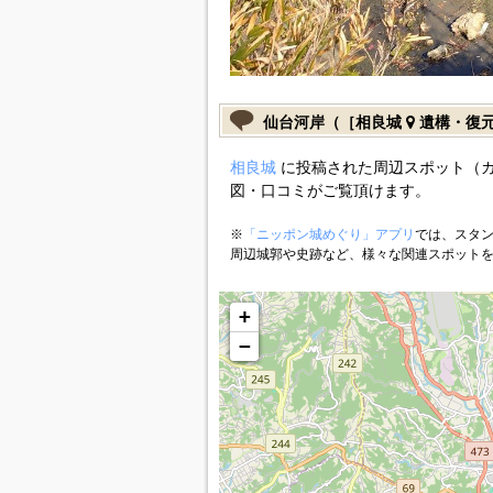
仙台河岸（［相良城
遺構・復
相良城
に投稿された周辺スポット（
図・口コミがご覧頂けます。
※
「ニッポン城めぐり」アプリ
では、スタン
周辺城郭や史跡など、様々な関連スポット
+
−