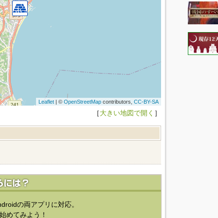
Leaflet
| ©
OpenStreetMap
contributors,
CC-BY-SA
［
大きい地図で開く
］
ndroidの両アプリに対応。
始めてみよう！