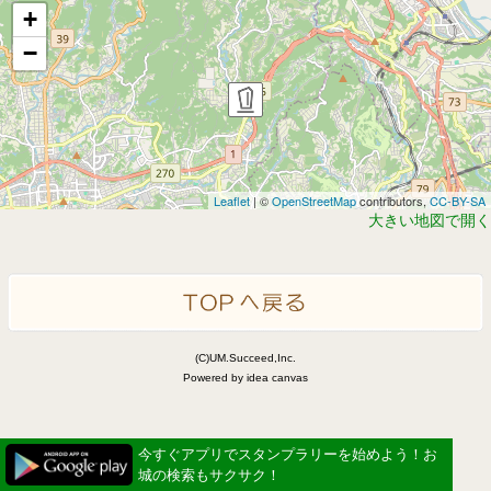
+
−
Leaflet
| ©
OpenStreetMap
contributors,
CC-BY-SA
大きい地図で開く
(C)UM.Succeed,Inc.
Powered by idea canvas
今すぐアプリでスタンプラリーを始めよう！お
城の検索もサクサク！