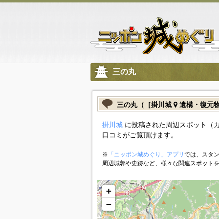
三の丸
三の丸（［掛川城
遺構・復元
掛川城
に投稿された周辺スポット（
口コミがご覧頂けます。
※
「ニッポン城めぐり」アプリ
では、スタン
周辺城郭や史跡など、様々な関連スポット
+
−