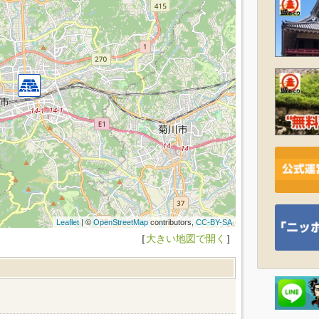
Leaflet
| ©
OpenStreetMap
contributors,
CC-BY-SA
［
大きい地図で開く
］