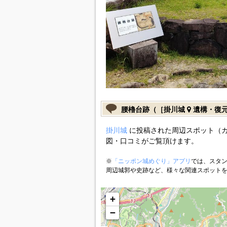
腰櫓台跡（［掛川城
遺構・復
掛川城
に投稿された周辺スポット（
図・口コミがご覧頂けます。
※
「ニッポン城めぐり」アプリ
では、スタン
周辺城郭や史跡など、様々な関連スポット
+
−