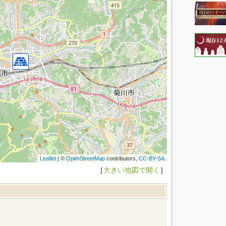
Leaflet
| ©
OpenStreetMap
contributors,
CC-BY-SA
［
大きい地図で開く
］