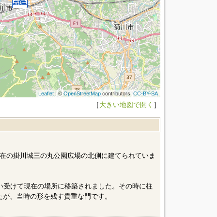
Leaflet
| ©
OpenStreetMap
contributors,
CC-BY-SA
［
大きい地図で開く
］
在の掛川城三の丸公園広場の北側に建てられていま
が買い受けて現在の場所に移築されました。その時に柱
したが、当時の形を残す貴重な門です。