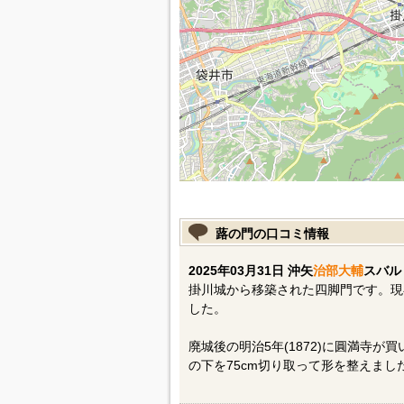
蕗の門の口コミ情報
2025年03月31日 沖矢
治部大輔
スバル
掛川城から移築された四脚門です。現
した。
廃城後の明治5年(1872)に圓満寺
の下を75cm切り取って形を整えま