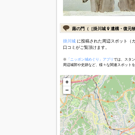
蕗の門（［掛川城
遺構・復元
掛川城
に投稿された周辺スポット（
口コミがご覧頂けます。
※
「ニッポン城めぐり」アプリ
では、スタン
周辺城郭や史跡など、様々な関連スポット
+
−