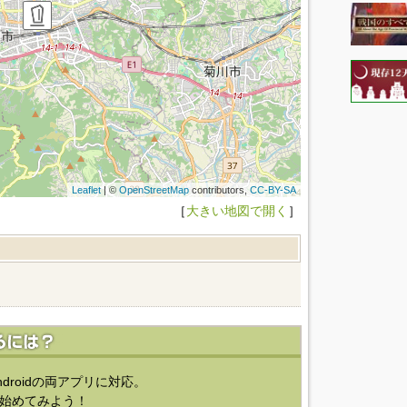
Leaflet
| ©
OpenStreetMap
contributors,
CC-BY-SA
［
大きい地図で開く
］
ndroidの両アプリに対応。
始めてみよう！