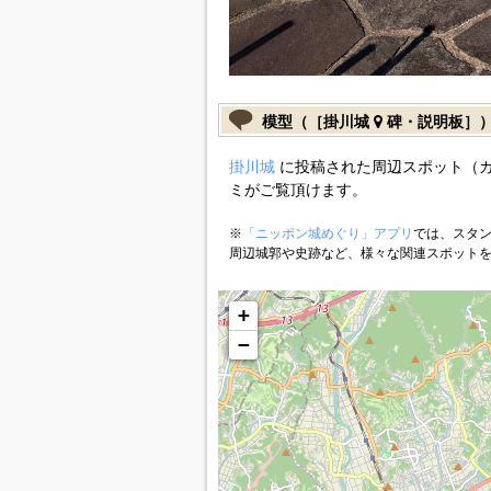
模型（［掛川城
碑・説明板］
掛川城
に投稿された周辺スポット（
ミがご覧頂けます。
※
「ニッポン城めぐり」アプリ
では、スタン
周辺城郭や史跡など、様々な関連スポット
+
−