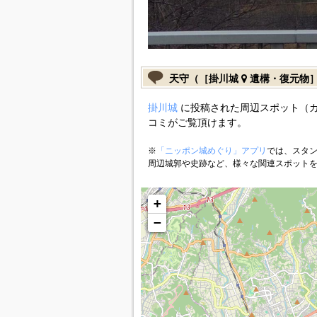
天守（［掛川城
遺構・復元物
掛川城
に投稿された周辺スポット（
コミがご覧頂けます。
※
「ニッポン城めぐり」アプリ
では、スタン
周辺城郭や史跡など、様々な関連スポット
+
−