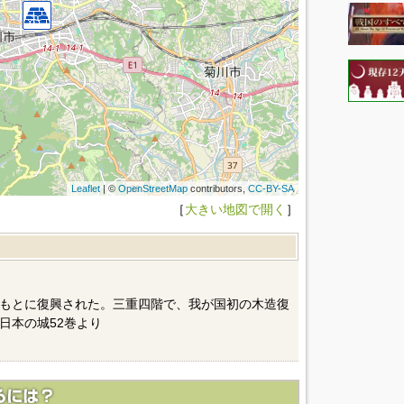
Leaflet
| ©
OpenStreetMap
contributors,
CC-BY-SA
［
大きい地図で開く
］
もとに復興された。三重四階で、我が国初の木造復
日本の城52巻より