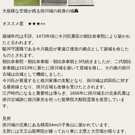
大規模な空堀が残る掛川城の前身の城🏯
オススメ度 ★★★⭐︎⭐︎
築城年代は不詳。1473年頃に今川氏重臣の朝比奈泰熙により築かれ
たと云われます。
駿河守護職である今川義忠が東遠江侵攻の拠点として築城を命じた
ものとされます。
朝比奈泰熙・朝比奈泰能・朝比奈泰朝と3代続きましたが、二代朝比
奈泰能は1513年に新たに掛川城を築いて居城を移し、その後の掛川
古城は出城として機能しました。
今川氏が衰退すると徳川家康の支配となり、掛川城は武田氏に対す
る最前線となり、掛川古城も改修を受けたとされます。
江戸時代になると重要性は薄らぎ、1656年に掛川城主の北条氏重は
掛川古城跡に徳川家光を祀った龍華院大猷院霊屋を造営していま
す。
見所
掛川城の北東にある標高54mの子角山に築かれています。
主郭には天王山龍華院が建っており東に土塁と大空堀が残ります。