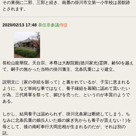
その東側に二郭、三郭と続き、南麓の掛川市立第一小学校は居館跡
とされます。
2020/02/13 17:48
恭任非参議
侍従
長松山龍華院。天台宗。本尊は大猷院殿(徳川家光)霊牌。齢50を越え
て、嗣子の無かった当時の掛川藩主、北条氏重により建立。
説明文に［家の存続を願って］と書かれているが、子宝に恵まれる
ように、など単純な事ではなく、養子縁組を幕閣に認めて貰いたい
が為、三代将軍を祭って、媚びを売った、というのが本質のようで
ある。
しかし、結局養子は認められず、掛川北条家は断絶してしまう。ち
なみに北条氏重の娘(5人いた娘の嫁ぎ先からも養子が貰えない！)を
母として、後の南町奉行大岡忠相が生まれるのだが、それは別の
話。