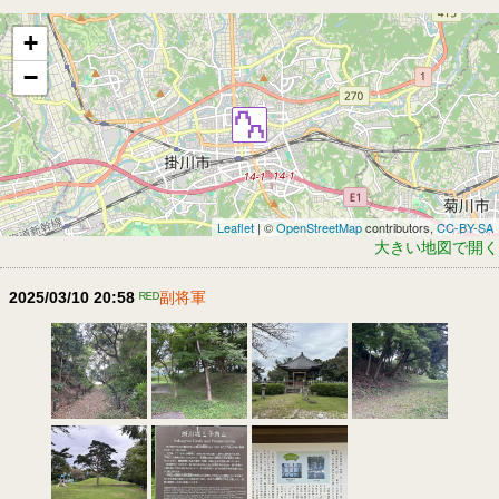
+
−
Leaflet
| ©
OpenStreetMap
contributors,
CC-BY-SA
大きい地図で開く
2025/03/10 20:58
ᴿᴱᴰ
副将軍