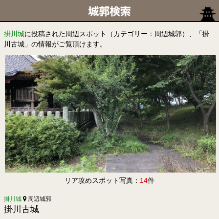
掛川城
に投稿された周辺スポット（カテゴリー：周辺城郭）、「掛
川古城」の情報がご覧頂けます。
リア攻めスポット写真：
14
件
掛川城
周辺城郭
掛川古城