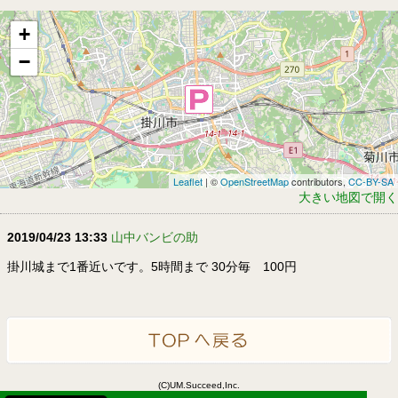
+
−
Leaflet
| ©
OpenStreetMap
contributors,
CC-BY-SA
大きい地図で開く
2019/04/23 13:33
山中バンビの助
掛川城まで1番近いです。5時間まで 30分毎 100円
(C)UM.Succeed,Inc.