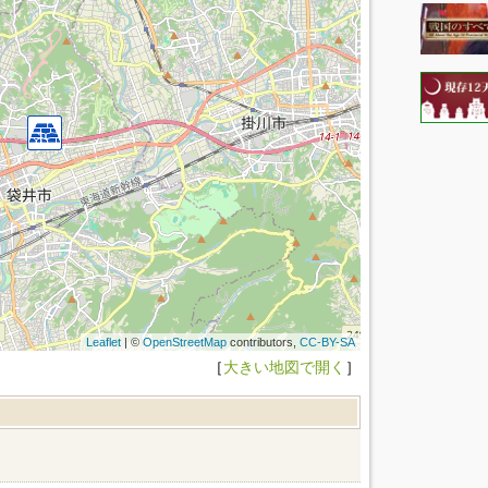
Leaflet
| ©
OpenStreetMap
contributors,
CC-BY-SA
［
大きい地図で開く
］