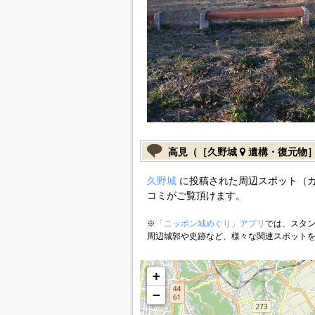
高見（［久野城
遺構・復元物
久野城
に投稿された周辺スポット（
コミがご覧頂けます。
※
「ニッポン城めぐり」アプリ
では、スタン
周辺城郭や史跡など、様々な関連スポット
+
−