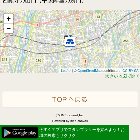
西願寺の山門（中泉陣屋の裏門）
+
−
Leaflet
| ©
OpenStreetMap
contributors,
CC-BY-SA
大きい地図で開く
(C)UM.Succeed,Inc.
Powered by idea canvas
今すぐアプリでスタンプラリーを始めよう！お
城の検索もサクサク！