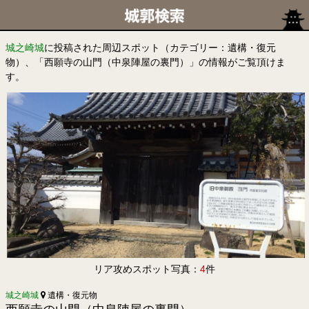
城之崎城
に投稿された周辺スポット（カテゴリー：遺構・復元
物）、「西願寺の山門（中泉陣屋の裏門）」の情報がご覧頂けま
す。
リア攻めスポット写真：
4
件
城之崎城
遺構・復元物