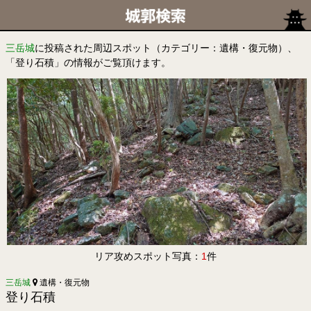
三岳城
に投稿された周辺スポット（カテゴリー：遺構・復元物）、
「登り石積」の情報がご覧頂けます。
リア攻めスポット写真：
1
件
三岳城
遺構・復元物
登り石積