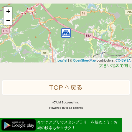
+
−
Leaflet
| ©
OpenStreetMap
contributors,
CC-BY-SA
大きい地図で開く
(C)UM.Succeed,Inc.
Powered by idea canvas
今すぐアプリでスタンプラリーを始めよう！お
城の検索もサクサク！