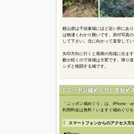
鯉山砦は千頭峯城にほど近い所にあり
は物凄くわかり難いです。添付写真の
して下さい。北に向かって直登してい
矢印方向に行くと尾根の先端に出ます
藪が続くので攻城は大変です。帰り道
シダと格闘する城です。
「ニッポン城めぐり」は、iPhone・a
利用料金は無料！いますぐ城めぐりを
スマートフォンからのアクセス方
■iPhone