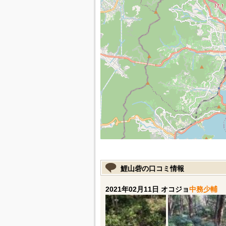
鯉山砦の口コミ情報
2021年02月11日 オコジョ
中務少輔