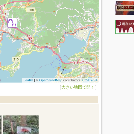
Leaflet
| ©
OpenStreetMap
contributors,
CC-BY-SA
［
大きい地図で開く
］