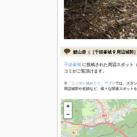
鯉山砦（［千頭峯城
周辺城郭
千頭峯城
に投稿された周辺スポット（
コミがご覧頂けます。
※
「ニッポン城めぐり」アプリ
では、スタン
周辺城郭や史跡など、様々な関連スポット
+
−