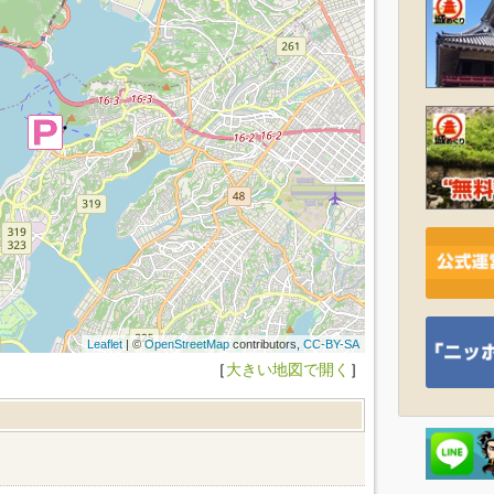
Leaflet
| ©
OpenStreetMap
contributors,
CC-BY-SA
［
大きい地図で開く
］