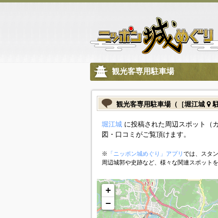
観光客専用駐車場
観光客専用駐車場（［堀江城
駐
堀江城
に投稿された周辺スポット（
図・口コミがご覧頂けます。
※
「ニッポン城めぐり」アプリ
では、スタン
周辺城郭や史跡など、様々な関連スポット
+
−