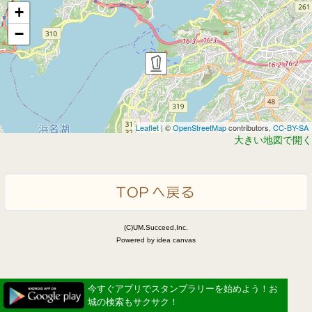
+
−
Leaflet
| ©
OpenStreetMap
contributors,
CC-BY-SA
大きい地図で開く
(C)UM.Succeed,Inc.
Powered by idea canvas
今すぐアプリでスタンプラリーを始めよう！お
城の検索もサクサク！