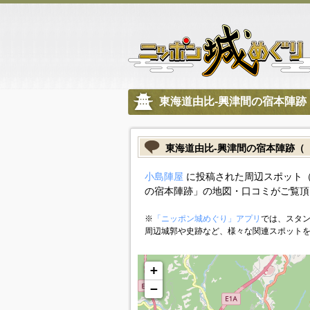
東海道由比-興津間の宿本陣跡
東海道由比-興津間の宿本陣跡（
小島陣屋
に投稿された周辺スポット（
の宿本陣跡」の地図・口コミがご覧頂
※
「ニッポン城めぐり」アプリ
では、スタン
周辺城郭や史跡など、様々な関連スポット
+
−