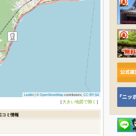
Leaflet
| ©
OpenStreetMap
contributors,
CC-BY-SA
［
大きい地図で開く
］
口コミ情報