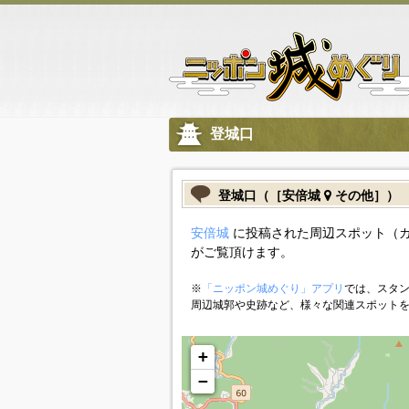
登城口
登城口（［安倍城
その他］）
安倍城
に投稿された周辺スポット（
がご覧頂けます。
※
「ニッポン城めぐり」アプリ
では、スタン
周辺城郭や史跡など、様々な関連スポット
+
−