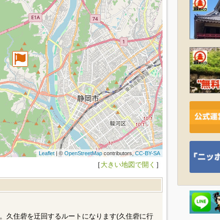
Leaflet
| ©
OpenStreetMap
contributors,
CC-BY-SA
［
大きい地図で開く
］
。久住砦を迂回するルートになります(久住砦に行