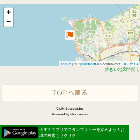
+
−
Leaflet
| ©
OpenStreetMap
contributors,
CC-BY-SA
大きい地図で開く
(C)UM.Succeed,Inc.
Powered by idea canvas
今すぐアプリでスタンプラリーを始めよう！お
城の検索もサクサク！