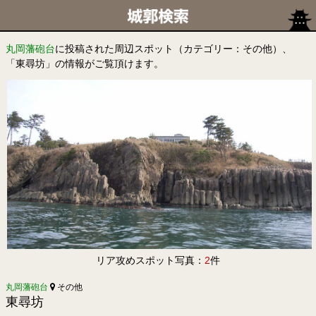
丸岡藩砲台
に投稿された周辺スポット（カテゴリー：その他）、
「東尋坊」の情報がご覧頂けます。
リア攻めスポット写真：
2
件
丸岡藩砲台
その他
東尋坊