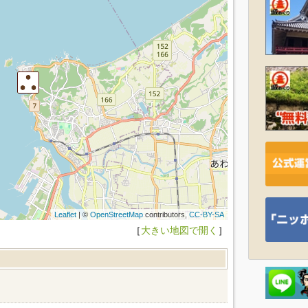
Leaflet
| ©
OpenStreetMap
contributors,
CC-BY-SA
［
大きい地図で開く
］