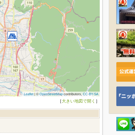
Leaflet
| ©
OpenStreetMap
contributors,
CC-BY-SA
［
大きい地図で開く
］