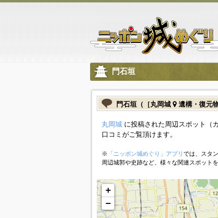
門石垣
門石垣（［丸岡城
遺構・復元
丸岡城
に投稿された周辺スポット（
口コミがご覧頂けます。
※
「ニッポン城めぐり」アプリ
では、スタン
周辺城郭や史跡など、様々な関連スポット
+
−