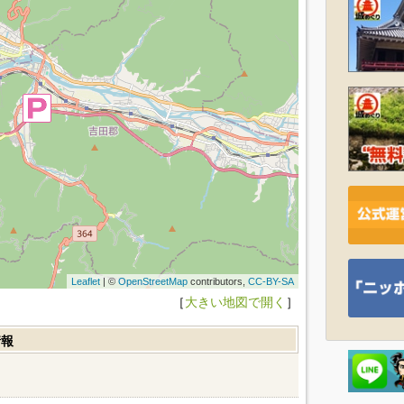
Leaflet
| ©
OpenStreetMap
contributors,
CC-BY-SA
［
大きい地図で開く
］
情報