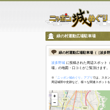
緑の村運動広場駐車場
緑の村運動広場駐車場（［波多
波多野城
に投稿された周辺スポット
場」の地図・口コミがご覧頂けます。
※
「ニッポン城めぐり」アプリ
では、スタン
周辺城郭や史跡など、様々な関連スポット
+
−