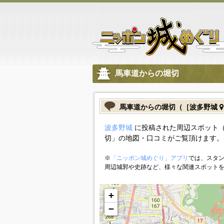
馬車道からの堀切
馬車道からの堀切（［波多野城
波多野城
に投稿された周辺スポット（
切」の地図・口コミがご覧頂けます。
※
「ニッポン城めぐり」アプリ
では、スタン
周辺城郭や史跡など、様々な関連スポット
+
−