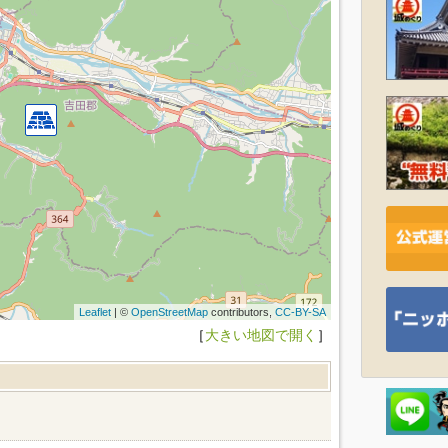
Leaflet
| ©
OpenStreetMap
contributors,
CC-BY-SA
［
大きい地図で開く
］