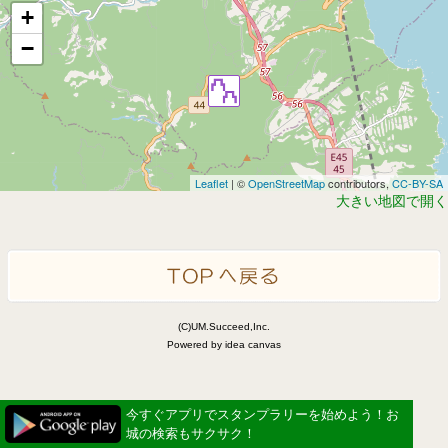
+
−
Leaflet
| ©
OpenStreetMap
contributors,
CC-BY-SA
大きい地図で開く
(C)UM.Succeed,Inc.
Powered by idea canvas
今すぐアプリでスタンプラリーを始めよう！お
城の検索もサクサク！