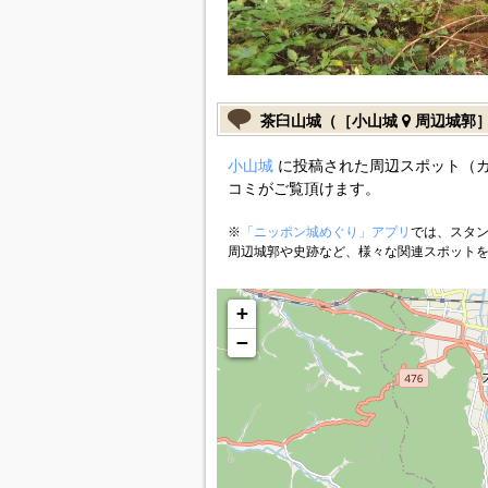
茶臼山城（［小山城
周辺城郭
小山城
に投稿された周辺スポット（
コミがご覧頂けます。
※
「ニッポン城めぐり」アプリ
では、スタン
周辺城郭や史跡など、様々な関連スポット
+
−