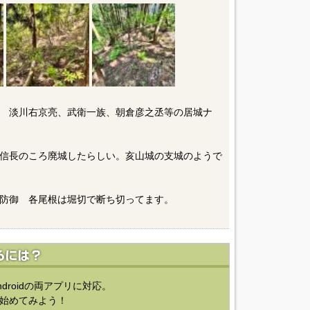
 淡川右京亮、武衛一族、朝倉彦之丞等の居城ナ
信長のころ廃城したらしい。亥山城の支城のようで
防御 各尾根は堀切で断ち切ってます。
ndroidの両アプリに対応。
始めてみよう！