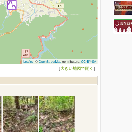
Leaflet
| ©
OpenStreetMap
contributors,
CC-BY-SA
［
大きい地図で開く
］