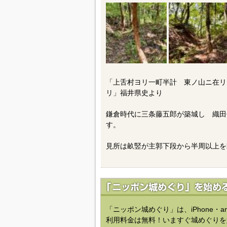
「上舌村ヨリ一町半計 東ノ山ニ在リ
リ」福井県史より
鎌倉時代に三条藤五郎が築城し 織田
す。
見所は畝竪が主郭下段から半周以上を
「ニッポン城めぐり」は、iPhone・a
利用料金は無料！いますぐ城めぐりを