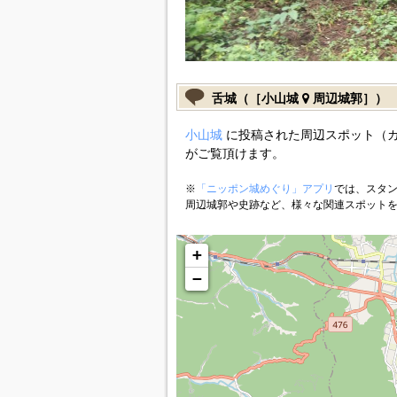
舌城（［小山城
周辺城郭］）
小山城
に投稿された周辺スポット（
がご覧頂けます。
※
「ニッポン城めぐり」アプリ
では、スタン
周辺城郭や史跡など、様々な関連スポット
+
−