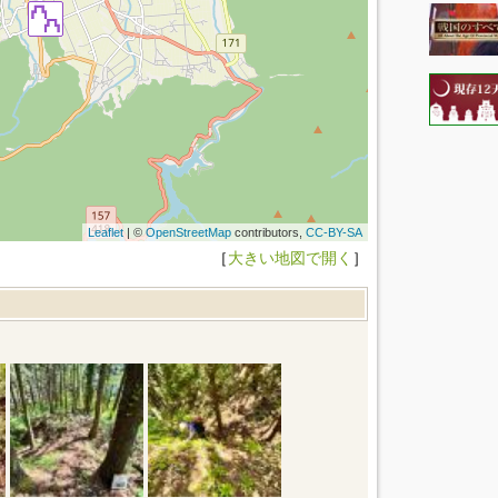
Leaflet
| ©
OpenStreetMap
contributors,
CC-BY-SA
［
大きい地図で開く
］