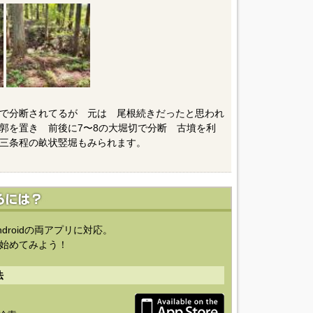
で分断されてるが 元は 尾根続きだったと思われ
郭を置き 前後に7〜8の大堀切で分断 古墳を利
三条程の畝状竪堀もみられます。
ndroidの両アプリに対応。
始めてみよう！
法