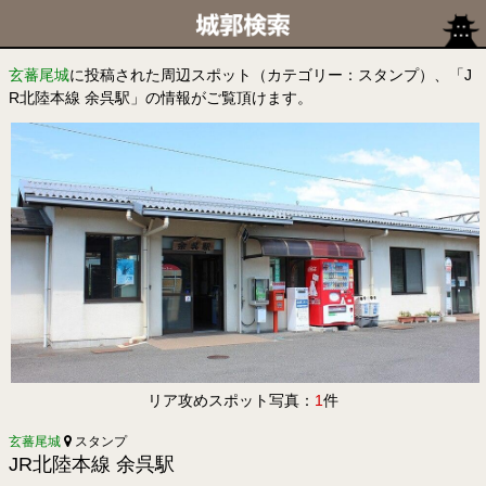
玄蕃尾城
に投稿された周辺スポット（カテゴリー：スタンプ）、「J
R北陸本線 余呉駅」の情報がご覧頂けます。
リア攻めスポット写真：
1
件
玄蕃尾城
スタンプ
JR北陸本線 余呉駅