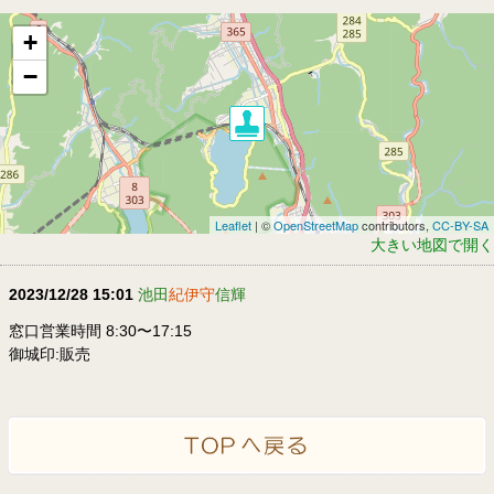
+
−
Leaflet
| ©
OpenStreetMap
contributors,
CC-BY-SA
大きい地図で開く
2023/12/28 15:01
池田
紀伊守
信輝
窓口営業時間 8:30〜17:15
御城印:販売