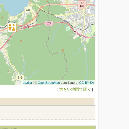
Leaflet
| ©
OpenStreetMap
contributors,
CC-BY-SA
［
大きい地図で開く
］