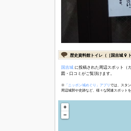
歴史資料館トイレ（［国吉城
ト
国吉城
に投稿された周辺スポット（
図・口コミがご覧頂けます。
※
「ニッポン城めぐり」アプリ
では、スタン
周辺城郭や史跡など、様々な関連スポット
+
−