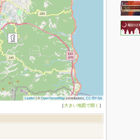
Leaflet
| ©
OpenStreetMap
contributors,
CC-BY-SA
［
大きい地図で開く
］