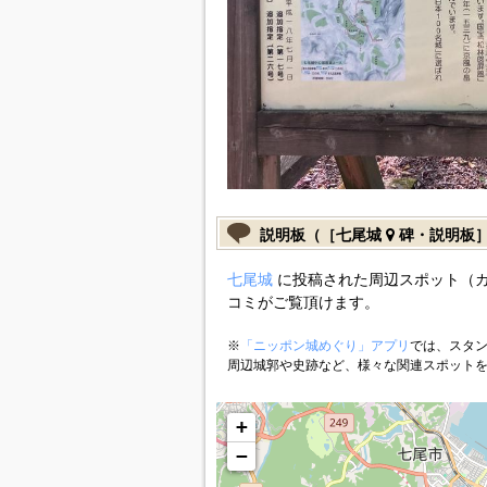
説明板（［七尾城
碑・説明板
七尾城
に投稿された周辺スポット（
コミがご覧頂けます。
※
「ニッポン城めぐり」アプリ
では、スタン
周辺城郭や史跡など、様々な関連スポット
+
−