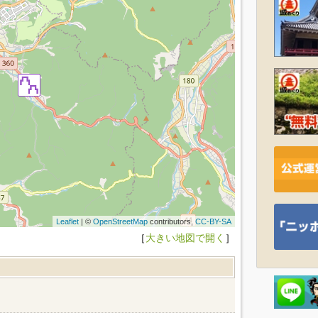
Leaflet
| ©
OpenStreetMap
contributors,
CC-BY-SA
［
大きい地図で開く
］