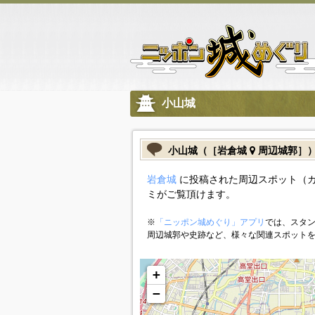
小山城
小山城（［岩倉城
周辺城郭］
岩倉城
に投稿された周辺スポット（
ミがご覧頂けます。
※
「ニッポン城めぐり」アプリ
では、スタン
周辺城郭や史跡など、様々な関連スポット
+
−