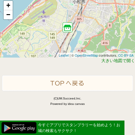
+
−
Leaflet
| ©
OpenStreetMap
contributors,
CC-BY-SA
大きい地図で開く
(C)UM.Succeed,Inc.
Powered by idea canvas
今すぐアプリでスタンプラリーを始めよう！お
城の検索もサクサク！