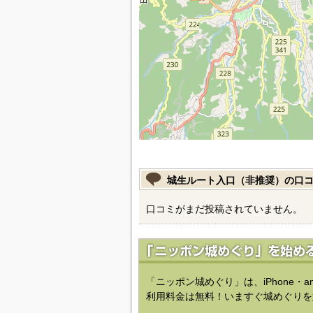
城生ルート入口（非推奨）の口
口コミがまだ投稿されていません。
「ニッポン城めぐり」は、iPhone・a
利用料金は無料！いますぐ城めぐりを