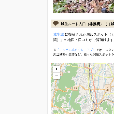
城生ルート入口（非推奨）（［
城生城
に投稿された周辺スポット（
奨）」の地図・口コミがご覧頂けます
※
「ニッポン城めぐり」アプリ
では、スタン
周辺城郭や史跡など、様々な関連スポット
+
−