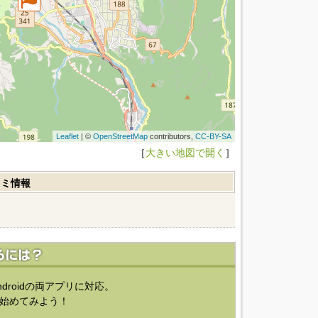
Leaflet
| ©
OpenStreetMap
contributors,
CC-BY-SA
［
大きい地図で開く
］
コミ情報
ndroidの両アプリに対応。
始めてみよう！