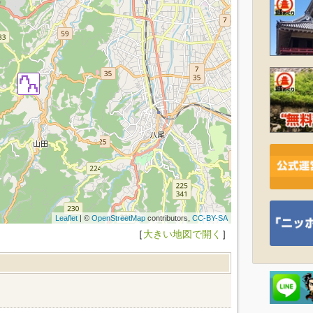
Leaflet
| ©
OpenStreetMap
contributors,
CC-BY-SA
［
大きい地図で開く
］