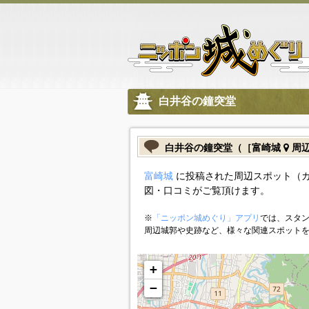
白井谷の鐘突堂
白井谷の鐘突堂（［富崎城
周辺
富崎城
に投稿された周辺スポット（
図・口コミがご覧頂けます。
※
「ニッポン城めぐり」アプリ
では、スタン
周辺城郭や史跡など、様々な関連スポット
+
−