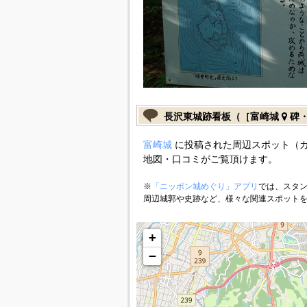
長沢東城跡看板（［富崎城
碑・
富崎城
に投稿された周辺スポット（
地図・口コミがご覧頂けます。
※
「ニッポン城めぐり」アプリ
では、スタン
周辺城郭や史跡など、様々な関連スポット
+
−