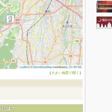
Leaflet
| ©
OpenStreetMap
contributors,
CC-BY-SA
［
大きい地図で開く
］