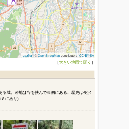
Leaflet
| ©
OpenStreetMap
contributors,
CC-BY-SA
［
大きい地図で開く
］
にある城。跡地は谷を挟んで東側にある。歴史は長沢
ミにあり)