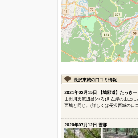
長沢東城の口コミ情報
2021年02月15日 【城郭道】たっきー
山田川支流辺呂(べろ)川左岸の山上
西城と同じ。(詳しくは長沢西城の口コ
2020年07月12日 雪那