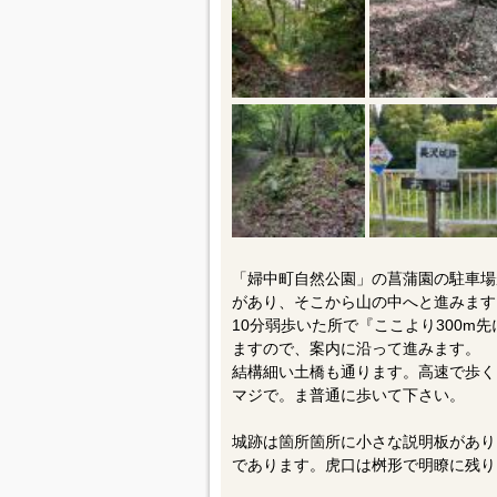
「婦中町自然公園」の菖蒲園の駐車場
があり、そこから山の中へと進みます
10分弱歩いた所で『ここより300m
ますので、案内に沿って進みます。
結構細い土橋も通ります。高速で歩く
マジで。ま普通に歩いて下さい。
城跡は箇所箇所に小さな説明板があり
であります。虎口は桝形で明瞭に残り