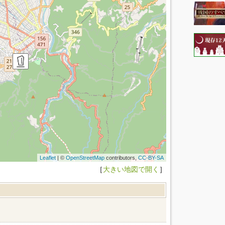
Leaflet
| ©
OpenStreetMap
contributors,
CC-BY-SA
［
大きい地図で開く
］