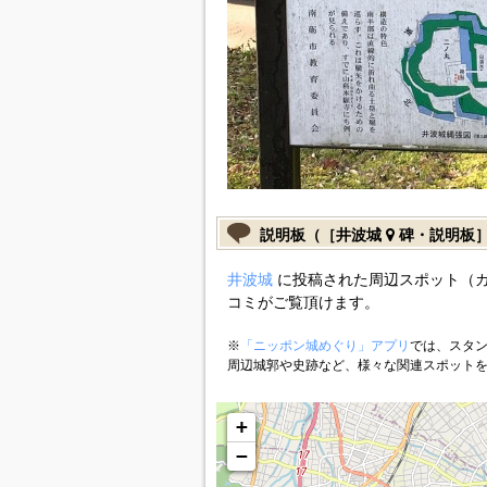
説明板（［井波城
碑・説明板
井波城
に投稿された周辺スポット（
コミがご覧頂けます。
※
「ニッポン城めぐり」アプリ
では、スタン
周辺城郭や史跡など、様々な関連スポット
+
−