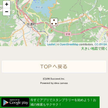
+
−
Leaflet
| ©
OpenStreetMap
contributors,
CC-BY-SA
大きい地図で開く
(C)UM.Succeed,Inc.
Powered by idea canvas
今すぐアプリでスタンプラリーを始めよう！お
城の検索もサクサク！