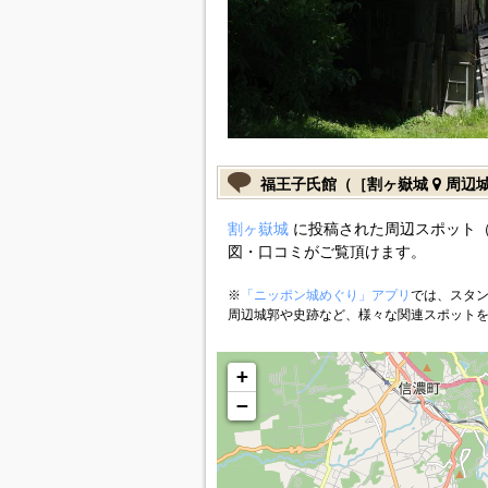
福王子氏館（［割ヶ嶽城
周辺
割ヶ嶽城
に投稿された周辺スポット
図・口コミがご覧頂けます。
※
「ニッポン城めぐり」アプリ
では、スタン
周辺城郭や史跡など、様々な関連スポット
+
−