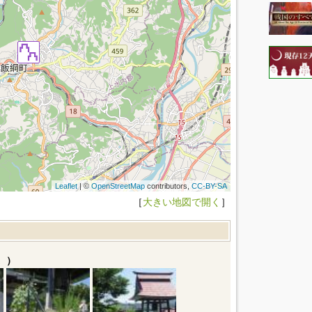
Leaflet
| ©
OpenStreetMap
contributors,
CC-BY-SA
［
大きい地図で開く
］
。）