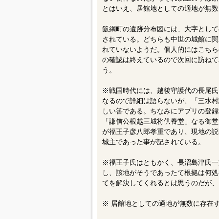
とはいえ、居館地としての適地が無数
飯綱町の遺跡分布図には、大字として
されている。どちらも中世の城館に関
れていないようだ。個人的にはこちら
の確認は終えているので次回に訪ねて
う。
※戦国時代には、越後守護代の長尾氏
なるので詳細は語らないが、「三水村
しい筈である。ちなみにアプリの登録
「謙信公根越三城将供養堂」なる御堂
が福王子彦八郎孝重であり、現地の説
城主であった事が記されている。
※福王子氏はともかく、長沼島津氏一
し、該地がそうであったて根拠は何処
てを解決してくれるとは思うのだが、
※ 居館地としての適地が無数に存在