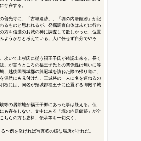
に存在する。
の普光寺に、「古城遺跡」、「堀の内居館跡」が記
わるものと思われるが、発掘調査自体は未だに行わ
の方を信濃のお城の神に調査して欲しかった…位置
みようかなと考えている。人に任せず自分でやろ
、次いで上杉氏に従う福王子氏が確認出来る。長く
誌」が言うところの福王子氏との関係性は無いに等
城、越後国頸城郡の箕冠城を訪ねた際の帰り道に、
を偶然にも見付けた。三城将の一人に名を連ねるの
明板には、同名が頸城郡福王子に位置する御殿平城
族等の居館地が福王子郷にあった事は疑える。但
にも存在しない。文中にある「堀の内居館跡」が全
こちらの方も史料、伝承等を一切欠く。
する〜例を挙げれば写真⑧の様な場所がそれだ。