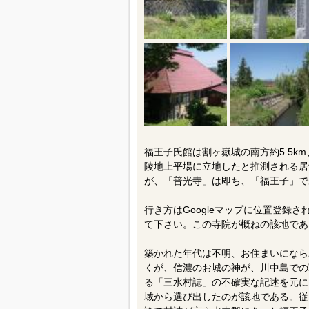
福王子氏館は割ヶ嶽城の南方約5.5k
陵地上平場に立地したと推測される居
が、「普光寺」は即ち、「福王子」で
行き方はGoogleマップに位置登録
て下さい。この寺院が概ねの該地であ
築かれた年代は不明、お住まいになら
くが、信濃のお城の神が、川中島での
る「三水村誌」の不確実な記述を元に
域から選び出したのが該地である。従