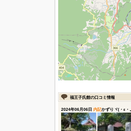
福王子氏館の口コミ情報
2024年06月06日
内記
かずりヾ(・ε・