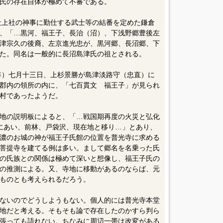
氏の存在自体が極めて不審である。
訪社上社の神事に勤仕する武士等の結番を定めた鎌倉
、「…黒河、福王子、長治（沼）、下浅野郷豊後左
津宗久の後裔、左京進光忠が、黒河郷、長沼郷、下
た。同名は一般的に長沼島津氏の祖とされる。
2年）七月十三日、上杉景勝が島津淡路守（忠直）に
郡内の領所の内に、「七百貫文 福王子」が見られ
村であったようだ。
地の説明板によると、「…戦国期再度の火災と弘化
地震にあい、前林、戸袋沢、現在地と移り…」とあり、
濃のお城の神が福王子氏館の位置を普光寺に求める
菩提寺を建てる例は多い。まして郷名を名乗った氏
の氏族との関係は極めて深いと想像し、福王子氏の
の推測による。又、寺地に移動があるのならば、元
ものとも考えられるだろう。
ないのでどうしようもない。個人的には普光寺本堂
地だと考える。そもそも論で存在したのかすら判ら
張っても語れない。ちなみに周辺一帯は改変がある