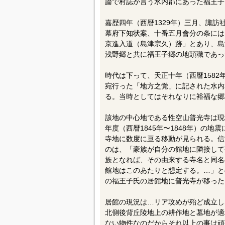
論で村誌が言う水内郡にあった福王子
嘉歴四年（西暦1329年）三月、諏
幕府下知状案、十番五月會分の条には
京進入道（島津宗久）跡」とあり、島
浅野郷と共に福王子郷の地頭職であっ
時代は下って、天正十年（西暦158
宛行った「地方之覚」に記された水内
る。当時としてはそれなりに裕福な郷
該地の中心地である性空山普光寺は現
年度（西暦1845年〜1848年）の
寺地に数度に亘る移動が見られる。信
のは、「豪族が自分の館地に隣接して
族となれば、その由来する寺名と同名
館地はこのあたりと想定する。…」と
の福王子氏の居館地に普光寺が移った
居館の現況は…リア攻めが殆ど成立し
北側後背丘陵地上の耕作地と墓地が適
ない物件なのだからそれ以上の事は頑