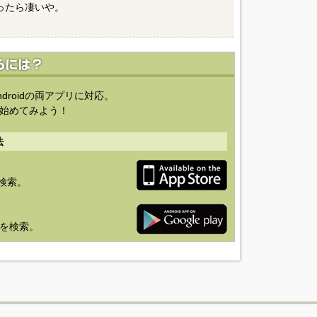
ったら凄いや。
ndroidの両アプリに対応。
始めてみよう！
法
を検索。
り」を検索。