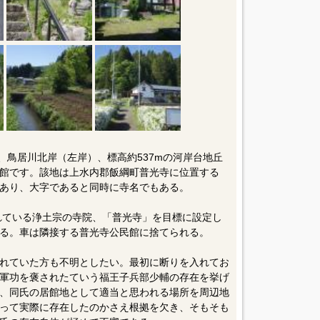
m、鳥居川北岸（左岸）、標高約537mの河岸台地丘
館です。該地は上水内郡飯綱町普光寺に位置する
あり、大字であると同時に寺名でもある。
されている浄土宗の寺院、「普光寺」を目標に設定し
る。車は隣接する普光寺公民館に捨てられる。
れていた方も不明としたい。最初に断りを入れてお
軍功を褒されたていう福王子兵部少輔の存在を挙げ
、同氏の居館地として適当と思われる場所を周辺地
って実際に存在したのかさえ根拠を欠き、そもそも