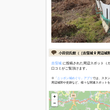
小田切氏館（［吉窪城
周辺城
吉窪城
に投稿された周辺スポット（
口コミがご覧頂けます。
※
「ニッポン城めぐり」アプリ
では、スタン
周辺城郭や史跡など、様々な関連スポット
+
−