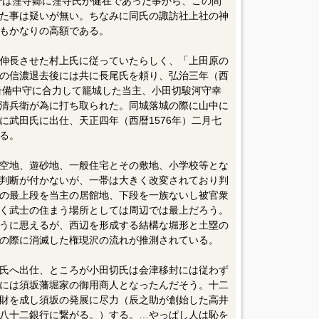
点では窪寺郷に窪寺氏が健在であった事から、この間
た事は疑いが無い。ちなみに同氏の諏訪社上社の神
もかなりの高額である。
伸長させた村上氏に従っていたらしく、「上田原の
の信濃退去後には共に長尾氏を頼り、弘治三年（西
落合備中守に合力して籠城した当主、小田切駿河守幸
清兵衛が為に打ち取られた。同城落城の際に山中に
に武田氏に出仕、天正四年（西暦1576年）二月七
る。
空地、遊砂地、一般住宅とその敷地、小学校等とな
判断が付かないが、一帯は大きく改変されており判
の最上段を当主の居館地、下段を一族ないし被官衆
く武士の住まう場所としては周辺では最上だろう。
うに思えるが、西辺を形成する結構な堀形と土塁の
の際に消滅した権現沢の流れが推測されている。
氏へ出仕、ところが小田切氏は会津移封には従わず
には須坂藩堀家の御用商人となったんだそう。十二
財を成し須坂の発展に尽力（辰之助が創始した高井
八十二銀行に繋がる。）する。…やっぱし人は恥を