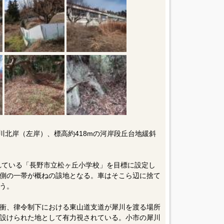
犀川北岸（左岸）、標高約418mの河岸段丘台地緩斜
されている「長野市立松ヶ丘小学校」を目標に設定し
側の一帯が概ねの該地となる。車はそこら辺に捨て
う。
衝、律令制下における東山道支道が犀川を渡る場所
設けられた地として有力視されている。小市の犀川