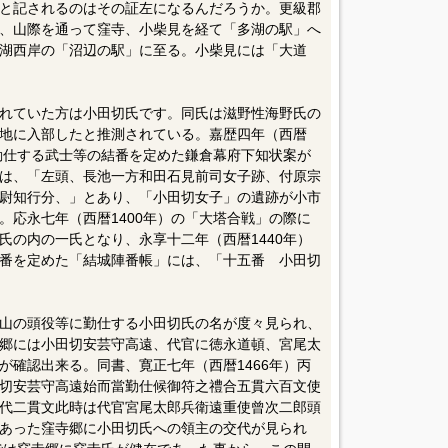
と記されるのはその証左になるんだろうか。更級郡
、山際を通って窪寺、小柴見を経て「多湖の駅」へ
湖西岸の「沼辺の駅」に至る。小柴見には「大道
れていた方は小田切氏です。同氏は滋野性海野氏の
地に入部したと推測されている。嘉歴四年（西暦
に勤仕する武士等の結番を定めた鎌倉幕府下知状案が
は、「左頭、長池一方和田石見前司女子跡、付原宗
尉知行分、」とあり、「小田切女子」の遺跡が小市
。応永七年（西暦1400年）の「大塔合戦」の際に
氏の内の一氏となり、永享十二年（西暦1440年）
番を定めた「結城陣番帳」には、「十五番 小田切
山の頭役等に勤仕する小田切氏の名が度々見られ、
郷には小田切安芸守高遠、代官に徳永道頓、宮尾太
が確認出来る。同書、寛正七年（西暦1466年）丙
切安芸守高遠始而當勤仕候御符之禮合五貫六百文使
代二貫文此時は代官宮尾太郎兵衛遠重使曾次二郎頭
あった窪寺郷に小田切氏への領主の交代が見られ