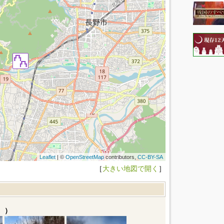
Leaflet
| ©
OpenStreetMap
contributors,
CC-BY-SA
［
大きい地図で開く
］
。）