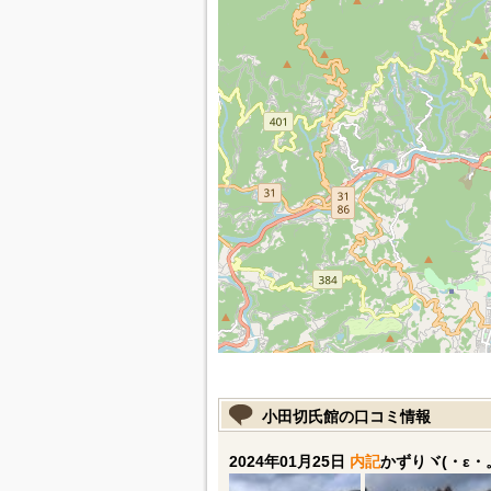
小田切氏館の口コミ情報
2024年01月25日
内記
かずりヾ(・ε・