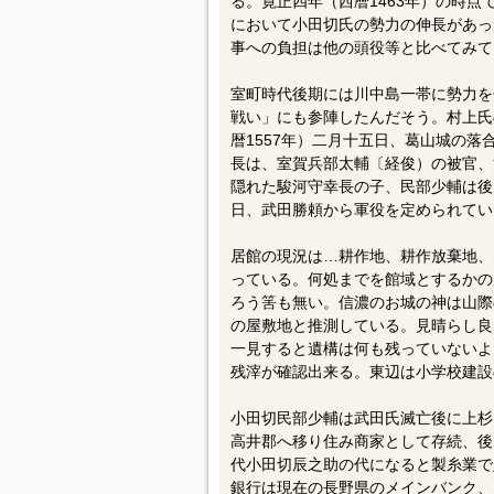
る。寛正四年（西暦1463年）の時
において小田切氏の勢力の伸長があっ
事への負担は他の頭役等と比べてみて
室町時代後期には川中島一帯に勢力を
戦い」にも参陣したんだそう。村上氏
暦1557年）二月十五日、葛山城の
長は、室賀兵部太輔〔経俊）の被官、
隠れた駿河守幸長の子、民部少輔は後
日、武田勝頼から軍役を定められてい
居館の現況は…耕作地、耕作放棄地、
っている。何処までを館域とするかの
ろう筈も無い。信濃のお城の神は山際
の屋敷地と推測している。見晴らし良
一見すると遺構は何も残っていないよ
残滓が確認出来る。東辺は小学校建設
小田切民部少輔は武田氏滅亡後に上杉
高井郡へ移り住み商家として存続、後
代小田切辰之助の代になると製糸業で
銀行は現在の長野県のメインバンク、