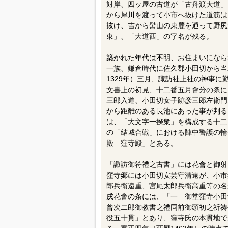
対岸、四ッ屋の古道が「古舟渡大道」
から犀川を渡って小市へ抜けた道筋は
抜け、吉から髻山の東麓を通って野尻
東」、「大道西」の字名が残る。
築かれた年代は不明、お住まいになら
一族、鎌倉時代に佐久郡小田切から当
1329年）三月、諏訪社上社の神事
文書上の初見、十二番五月會分の条に
三郎入道、小田切女子跡彦三郎左衛門
から距離のある長池にあった事が判る
は、「大文字一揆衆」を構成する十二
の「結城合戦」における陣中警護の輪
殿 窪寺殿」とある。
「諏訪御符禮之古書」には花會と御射
窪寺郷には小田切安芸守清遠が、小市
郎兵衛遠重、宮尾太郎兵衛高重等の名
戌花會の条には、「一 御堂窪寺小田
曾次二郎御教書之禮同前御頭初之祈祷
役五十貫」とあり、窪寺氏の本貫地で