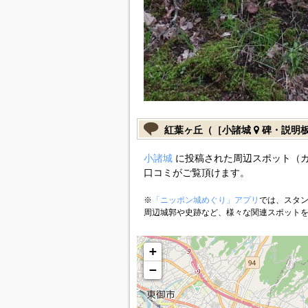
紅葉ヶ丘（［小諸城
碑・説明
小諸城
に投稿された周辺スポット（
口コミがご覧頂けます。
※
「ニッポン城めぐり」アプリ
では、スタン
周辺城郭や史跡など、様々な関連スポット
+
−