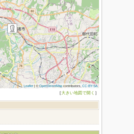
Leaflet
| ©
OpenStreetMap
contributors,
CC-BY-SA
［
大きい地図で開く
］