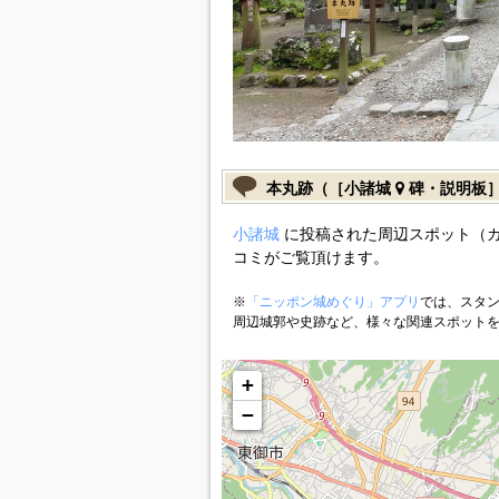
本丸跡（［小諸城
碑・説明板
小諸城
に投稿された周辺スポット（
コミがご覧頂けます。
※
「ニッポン城めぐり」アプリ
では、スタン
周辺城郭や史跡など、様々な関連スポット
+
−