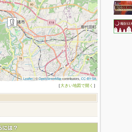
Leaflet
| ©
OpenStreetMap
contributors,
CC-BY-SA
［
大きい地図で開く
］