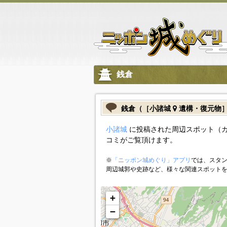
銭倉
銭倉（［小諸城
遺構・復元物
小諸城
に投稿された周辺スポット（
コミがご覧頂けます。
※
「ニッポン城めぐり」アプリ
では、スタン
周辺城郭や史跡など、様々な関連スポット
+
−