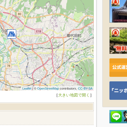
Leaflet
| ©
OpenStreetMap
contributors,
CC-BY-SA
［
大きい地図で開く
］