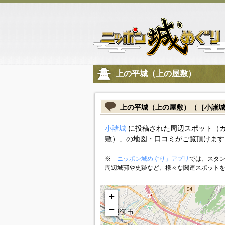
上の平城（上の屋敷）
上の平城（上の屋敷）（［小諸
小諸城
に投稿された周辺スポット（
敷）」の地図・口コミがご覧頂けます
※
「ニッポン城めぐり」アプリ
では、スタン
周辺城郭や史跡など、様々な関連スポット
+
−