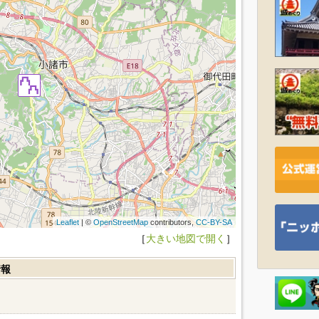
Leaflet
| ©
OpenStreetMap
contributors,
CC-BY-SA
［
大きい地図で開く
］
情報