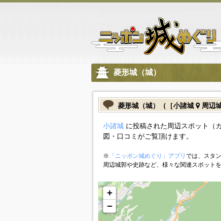
菱形城（城）
菱形城（城）（［小諸城
周辺
小諸城
に投稿された周辺スポット（
図・口コミがご覧頂けます。
※
「ニッポン城めぐり」アプリ
では、スタン
周辺城郭や史跡など、様々な関連スポット
+
−