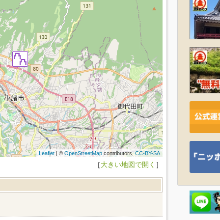
Leaflet
| ©
OpenStreetMap
contributors,
CC-BY-SA
［
大きい地図で開く
］