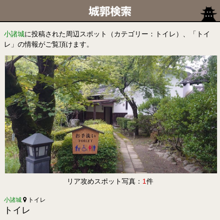
小諸城
に投稿された周辺スポット（カテゴリー：トイレ）、「トイ
レ」の情報がご覧頂けます。
リア攻めスポット写真：
1
件
小諸城
トイレ
トイレ