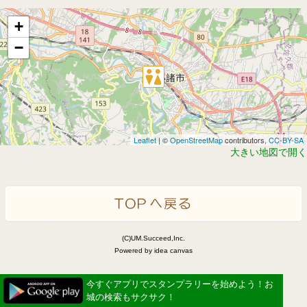
+
−
Leaflet
| ©
OpenStreetMap
contributors,
CC-BY-SA
大きい地図で開く
(C)UM.Succeed,Inc.
Powered by idea canvas
今すぐアプリでスタンプラリーを始めよう！お
城の検索もサクサク！