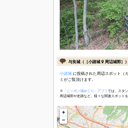
与良城（［小諸城
周辺城郭］
小諸城
に投稿された周辺スポット（
ミがご覧頂けます。
※
「ニッポン城めぐり」アプリ
では、スタン
周辺城郭や史跡など、様々な関連スポット
+
−