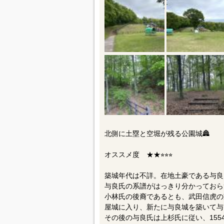
北側に土塁と空堀が残る公園城🏯
オススメ度 ★★⭐︎⭐︎⭐︎
築城年代は不詳。在地土豪である与良
与良氏の系譜がはっきり分かっておらず、
小林氏の後裔であるとも、武田信虎の
屋城に入り、新たに与良城を築いて与
その後の与良氏は上杉氏に従い、15