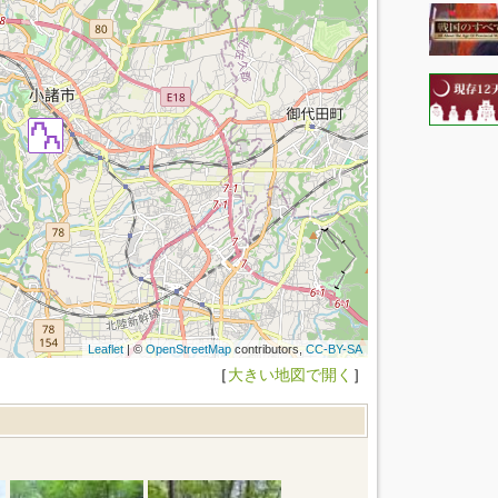
Leaflet
| ©
OpenStreetMap
contributors,
CC-BY-SA
［
大きい地図で開く
］