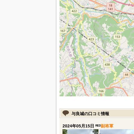
与良城の口コミ情報
2024年05月15日 ᴿᴱᴰ
副将軍