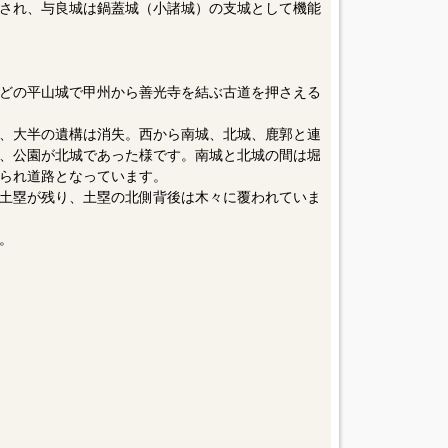
され、与良城は鍋蓋城（小諸城）の支城として機能
ほどの平山城で甲州から善光寺を結ぶ古道を押さえる
、大半の遺構は消失。西から南城、北城、鹿郭と連
、公園が北城であった様です。南城と北城の間は堀
られ道路となっています。
型土塁が残り、土塁の北側背後は木々に覆われていま
。