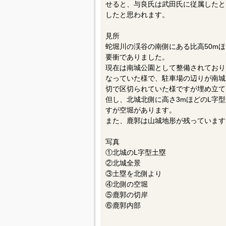
せると、与良氏は武田氏に従属したと
したと思われます。
見所
蛇堀川の渓谷の南側にある比高50m
要衝でありました。
現在は南城公園として整備されており
なっていた様で、駐車場の辺りが南城
切で区切られていた様ですが埋め立て
但し、北城北側に高さ3mほどのL字
すが空堀があります。
また、鹿郭は山城地形が残っています
写真
①北城のL字型土塁
②北城全景
③土塁を北側より
④北側の空堀
⑤鹿郭の切岸
⑥鹿郭内部