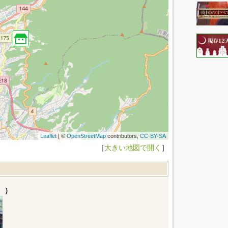
Leaflet
| ©
OpenStreetMap
contributors,
CC-BY-SA
［
大きい地図で開く
］
。）