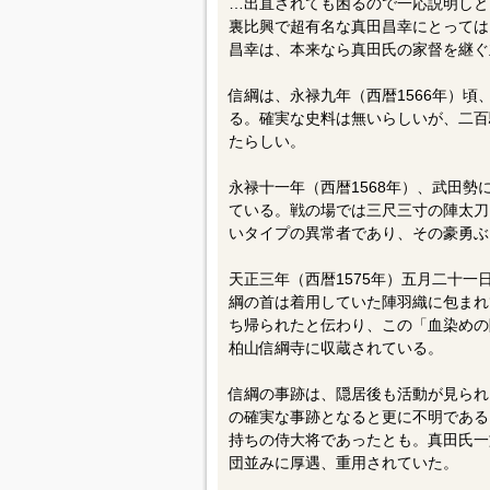
…出直されても困るので一応説明しと
裏比興で超有名な真田昌幸にとっては
昌幸は、本来なら真田氏の家督を継ぐ
信綱は、永禄九年（西暦1566年）
る。確実な史料は無いらしいが、二百
たらしい。
永禄十一年（西暦1568年）、武田
ている。戦の場では三尺三寸の陣太刀
いタイプの異常者であり、その豪勇ぶ
天正三年（西暦1575年）五月二十
綱の首は着用していた陣羽織に包まれ
ち帰られたと伝わり、この「血染めの
柏山信綱寺に収蔵されている。
信綱の事跡は、隠居後も活動が見られ
の確実な事跡となると更に不明である
持ちの侍大将であったとも。真田氏一
団並みに厚遇、重用されていた。