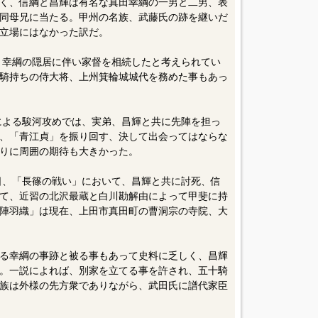
く、信綱と昌輝は有名な真田幸綱の一男と二男、表
同母兄に当たる。甲州の名族、武藤氏の跡を継いだ
立場にはなかった訳だ。
頃、幸綱の隠居に伴い家督を相続したと考えられてい
騎持ちの侍大将、上州箕輪城城代を務めた事もあっ
勢による駿河攻めでは、実弟、昌輝と共に先陣を担っ
、「青江貞」を振り回す、決して出会ってはならな
りに周囲の期待も大きかった。
一日、「長篠の戦い」において、昌輝と共に討死、信
て、近習の北沢最蔵と白川勘解由によって甲斐に持
陣羽織」は現在、上田市真田町の曹洞宗の寺院、大
る幸綱の事跡と被る事もあって史料に乏しく、昌輝
。一説によれば、別家を立てる事を許され、五十騎
族は外様の先方衆でありながら、武田氏に譜代家臣