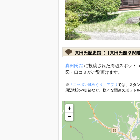
真田氏歴史館（［真田氏館
関連
真田氏館
に投稿された周辺スポット（
図・口コミがご覧頂けます。
※
「ニッポン城めぐり」アプリ
では、スタン
周辺城郭や史跡など、様々な関連スポット
+
−