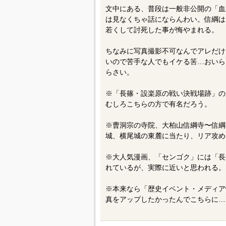
文中にある、普段は一般非公開の「血
は見なくちゃ話にならんわい。信綱は
若くして討死した事が悔やまれる。
ちなみに写真撮影不可なんでアレだけ
いので苦手な人でもイケる筈…おいら
らさい。
※「長篠・設楽原の戦い決戦場跡」の
むしろこちらの方で有名だろう。
※曹洞宗の寺院、大柏山信綱寺〜信綱
城、横尾城の東麓に当たり、リア攻め
※大人気漫画、「センゴク」には「長
れているが、実際に近いと思われる。
※本来なら「歴史イベント・メディア
真をアップしたかったんでこちらに…