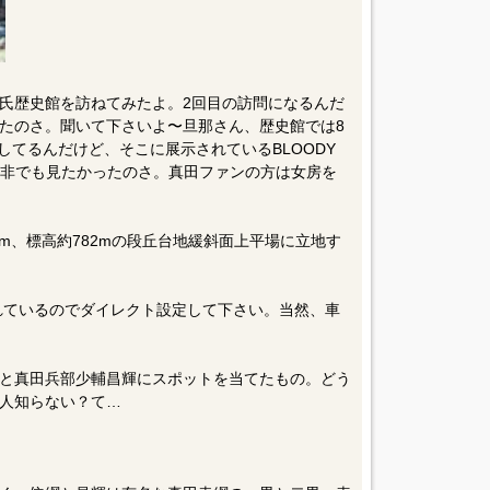
氏歴史館を訪ねてみたよ。2回目の訪問になるんだ
たのさ。聞いて下さいよ〜旦那さん、歴史館では8
催してるんだけど、そこに展示されているBLOODY
是が非でも見たかったのさ。真田ファンの方は女房を
km、標高約782mの段丘台地緩斜面上平場に立地す
されているのでダイレクト設定して下さい。当然、車
と真田兵部少輔昌輝にスポットを当てたもの。どう
人知らない？て…