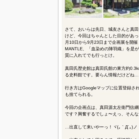
さて、おいらは先日、城友さんと真田
けど、今回はちゃんとした目的があっ
月10日から9月23日まで企画展を開
MANTLE、「血染めの陣羽織」を
質に入れてでも行っとけ。
真田氏歴史館は真田氏館の東方約0.3
る史料館です。要らん情報だけどね…
行き方はGoogleマップに位置登録
も捨てられる。
今回の企画点は、真田源太左衛門信綱
です？興奮するでしょ〜えっ、そんな
…出直して来いやーっ！ヾ(｡｀Д´｡)ノ