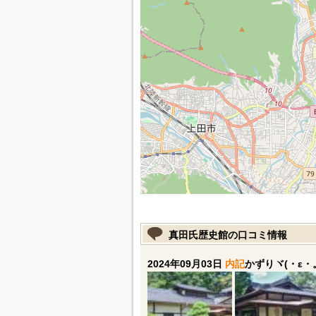
真田氏歴史館の口コミ情報
2024年09月03日
内記
かずりヾ(・ε・