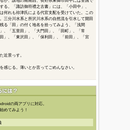
るが、該地の南南西、長野県東御市田中には全国で
する。「諏訪御符禮之古書」には、「小田中」、
は何れも祢津氏による代官支配を受けていた。この
。三分川水系と所沢川水系の自然流を引水して開田
残る「田」の付く地名を拾ってみよう、「浅間
」、「五里田」、「大門田」、「田町」、「常
田」、「東沢田」、「保利田」、「前田」、「宮
た近景っす。
を感じる。薄いとか言ってごめんなさい。
ndroidの両アプリに対応。
始めてみよう！
法