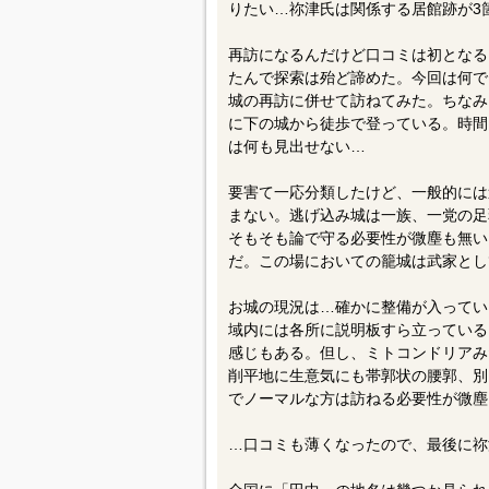
りたい…祢津氏は関係する居館跡が3
再訪になるんだけど口コミは初となる
たんで探索は殆ど諦めた。今回は何で
城の再訪に併せて訪ねてみた。ちなみ
に下の城から徒歩で登っている。時間
は何も見出せない…
要害て一応分類したけど、一般的には
まない。逃げ込み城は一族、一党の足
そもそも論で守る必要性が微塵も無い
だ。この場においての籠城は武家とし
お城の現況は…確かに整備が入ってい
域内には各所に説明板すら立っている
感じもある。但し、ミトコンドリアみ
削平地に生意気にも帯郭状の腰郭、別
でノーマルな方は訪ねる必要性が微塵
…口コミも薄くなったので、最後に祢