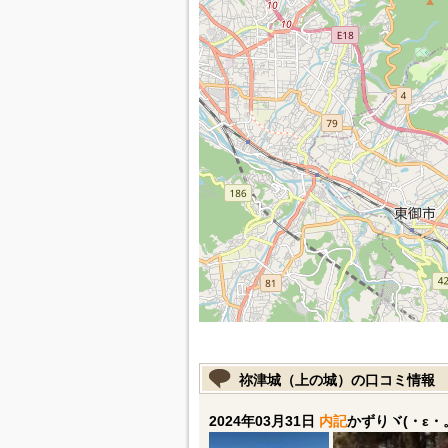
祢津城（上の城）の口コミ情報
2024年03月31日
内記
かずりヾ(・ε・