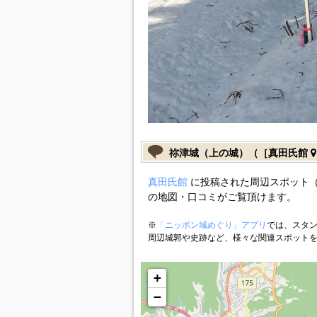
祢津城（上の城）（［真田氏館
真田氏館
に投稿された周辺スポット（
の地図・口コミがご覧頂けます。
※
「ニッポン城めぐり」アプリ
では、スタン
周辺城郭や史跡など、様々な関連スポット
+
−