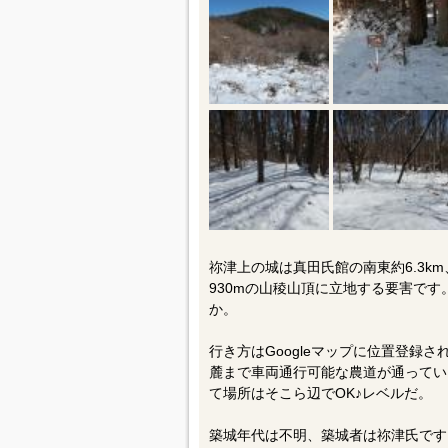
祢津上の城は真田氏館の南東約6.3k
930mの山稜山頂に立地する要害です
か。
行き方はGoogleマップに位置登録
麓まで車両通行可能な農道が通ってい
て場所はそこら辺でOK♪レベルだ。
築城年代は不明、築城者は祢津氏です