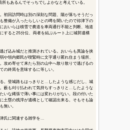
箇所もあるんでそっちでしよかなと考えている。
。初回訪問時は別の深刻な問題、陽が落ちそうだっ
も整備が入ったらしいとの噂を聞いたので祢津下の
においらは積雪で農道を車両通行不能と判断、地道
にすると25分位、両者を結ぶルート上に城郭遺構
逃げ込み城だと推測されている。おいらも異論を挟
弱や領内郷民が喫緊時に文字通り匿れ住まう場所、
。攻め寄せて来たら別の山中へ散り散りで逃げるの
ての終焉を意味するに等しい。
る。登城路もはっきりと…したような感じだし、城
。藪も刈り払われて気持ちすっきりと…したような
たいな縄張で薄い事には変わりがない。段の付いた
に土塁の残滓が遺構として確認出来る。そもそも論
も無い。
津氏に関連する雑学を…