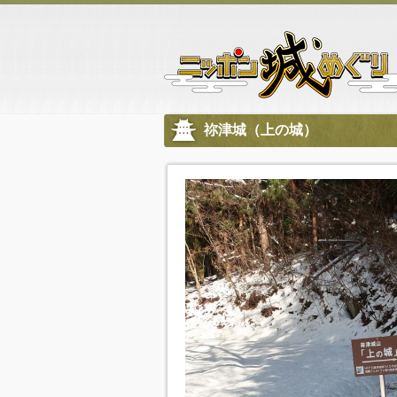
祢津城（上の城）