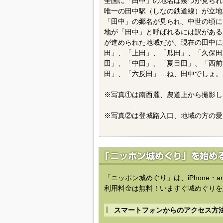
全国に「田中」の地名は幾つか見られ
唯一の田中駅（しなの鉄道線）が立地
「田中」の郷名が見られ、中世の頃に
地が「田中」と呼ばれるには訳がある
が進められた地域だが、現在の田中に
田」、「上田」、「瓜田」、「久保田
田」、「中田」、「夏目田」、「西前
田」、「六反田」…ね、田中でしょ。
※写真①は南西麓、農道上から撮影し
※写真②は登城路入口、地域の方の愛
「ニッポン城めぐり」は、iPhone・a
利用料金は無料！いますぐ城めぐりを
スマートフォンからのアクセス方