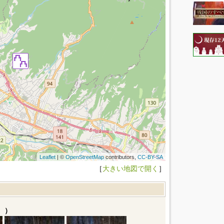
Leaflet
| ©
OpenStreetMap
contributors,
CC-BY-SA
［
大きい地図で開く
］
。）