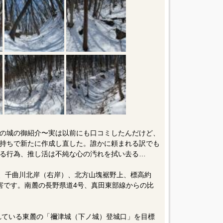
の城の御紹介〜実は以前にも口コミしたんだけど、
持ちで新たに作成し直した。誰かに頼まれる訳でも
る行為、推し活は不純な心の汚れを拭い去る…
m、千曲川北岸（右岸）、北方山塊裾野上、標高約
要害です。南麓の長野県道4号、真田東部線からの比
されている東麓の「禰津城（下ノ城）登城口」を目標