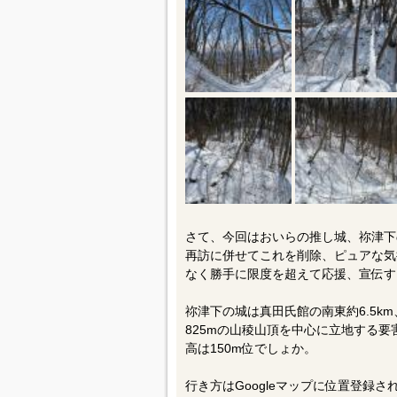
さて、今回はおいらの推し城、祢津下
再訪に併せてこれを削除、ピュアな気
なく勝手に限度を超えて応援、宣伝す
祢津下の城は真田氏館の南東約6.5k
825mの山稜山頂を中心に立地する
高は150m位でしょか。
行き方はGoogleマップに位置登録