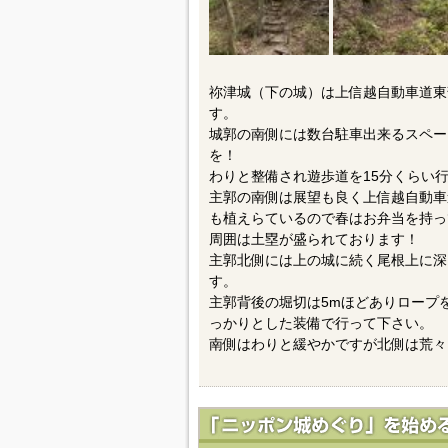
祢津城（下の城）は上信越自動車道東
す。
城郭の南側には数台駐車出来るスペー
を！
わりと整備され遊歩道を15分くらい
主郭の南側は展望も良く上信越自動車
も植えらているので春はお弁当を持っ
周囲は土塁が盛られております！
主郭北側には上の城に続く尾根上に深
す。
主郭背後の堀切は5mほどありロープ
っかりとした装備で行って下さい。
南側はわりと緩やかですが北側は荒々