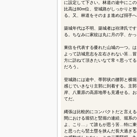
に設定して下さい。林道の途中にこの
比高は80m位、登城路がしっかりと
る。又、林道をそのまま進めば搦手へ
築城年代は不明、築城者は祢津氏です
る。ちなみに家紋は丸に月の字、かっ
東信を代表する優れた山城の一つ。は
よって訪城意志を左右されない筈…冒
方に訪ねて頂きたいなて常々思ってる
だろう。
登城路には途中、帯郭状の腰郭と横堀
感じでいきなり主郭に到着する。主郭
岸、八重原の高原地帯も見通せる。お
てだ。
縄張は比較的にコンパクトだと言える
間における堀切と竪堀の連続、堀系の
よ、こり…」て誰もが思う筈…特に東
と思ったら竪土塁を挟んだ長大過ぎる