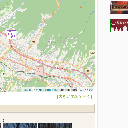
Leaflet
| ©
OpenStreetMap
contributors,
CC-BY-SA
［
大きい地図で開く
］
。）