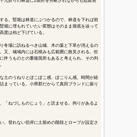
十九折りの林道に2箇所を分断されながらも総延長
する。竪堀は林道にぶつかるので、林道を下れば前
竪堀に埋もれていたい変態はそのまま堀底を辿って
高度は殆ど下げている。
り冬場に訪ねるべき山城、木の葉と下草が消えるの
。又、城域内には石積みも広範囲に散見される。但
に伴うものとの重複箇所もあると考えられ、その判
。
な土のうねりとぽこぽこ感、ぽこりん感、時間が経
詰まっている。小県郡だからて真田ブランドに振り
、「ねづしものじょう」と読ませる。拘りがあるよ
い。登れない切岸に土留めの階段とロープが設定さ