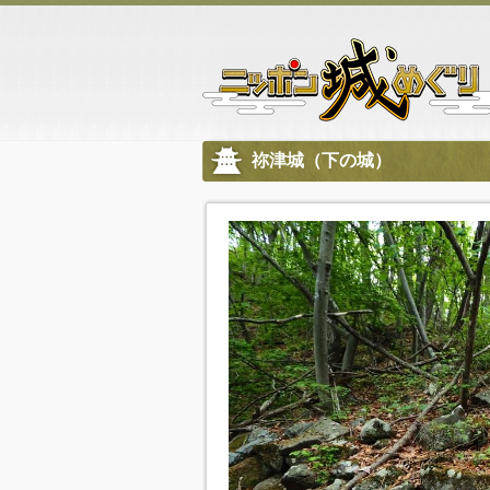
祢津城（下の城）