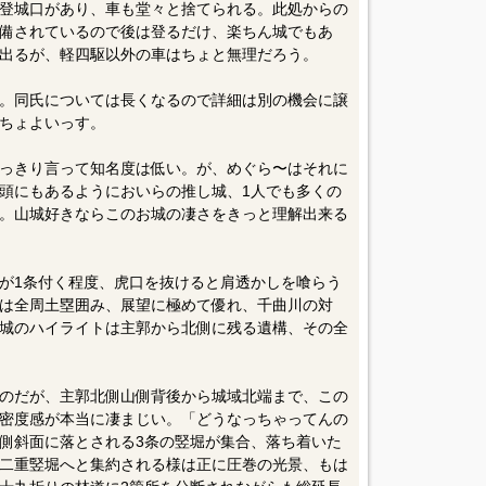
登城口があり、車も堂々と捨てられる。此処からの
整備されているので後は登るだけ、楽ちん城でもあ
出るが、軽四駆以外の車はちょと無理だろう。
。同氏については長くなるので詳細は別の機会に譲
ちょよいっす。
っきり言って知名度は低い。が、めぐら〜はそれに
頭にもあるようにおいらの推し城、1人でも多くの
。山城好きならこのお城の凄さをきっと理解出来る
が1条付く程度、虎口を抜けると肩透かしを喰らう
は全周土塁囲み、展望に極めて優れ、千曲川の対
城のハイライトは主郭から北側に残る遺構、その全
のだが、主郭北側山側背後から城域北端まで、この
密度感が本当に凄まじい。「どうなっちゃってんの
側斜面に落とされる3条の竪堀が集合、落ち着いた
二重竪堀へと集約される様は正に圧巻の光景、もは