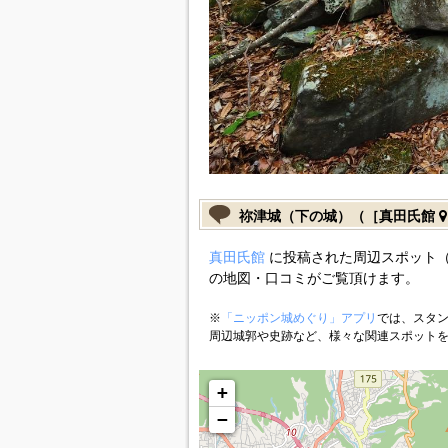
祢津城（下の城）（［真田氏館
真田氏館
に投稿された周辺スポット（
の地図・口コミがご覧頂けます。
※
「ニッポン城めぐり」アプリ
では、スタン
周辺城郭や史跡など、様々な関連スポット
+
−