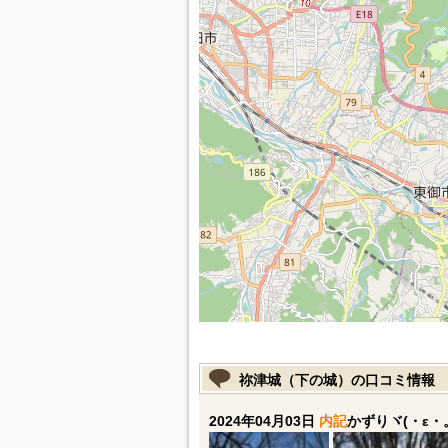
祢津城（下の城）の口コミ情報
2024年04月03日
内記
かずりヾ(・ε・