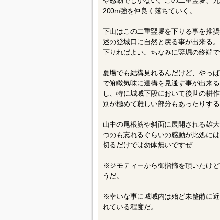
や感動でしかない。この二重竪堀、九
200m強を仲良く落ちていく。
下山はこの二重竪堀を下りる事を推奨
述の登城口に自然と戻る事が出来る。
下りればよい。ちなみに竪堀の終端で
夏場でも結構見れるんだけど、やっぱ
で俯瞰気味に遺構を見通す事が出来る
し、特に城域下段において後世の耕作
別が極めて難しい部分もあったりする
山中の尾根筋や斜面に展開される雄大
つのも忘れるぐらいの感動が此処には
切るだけでは勿体無いですぜ…
※ジモティーから御指摘を頂いたけど
うだ。
※幸いな事に城域内は殆ど未整備に近
れている程度だ。