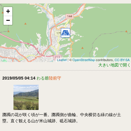
+
−
Leaflet
| ©
OpenStreetMap
contributors,
CC-BY-SA
大きい地図で開く
2019/05/05 04:14
わる爺
陸前守
躑躅の花が咲く頃が一番。躑躅側が曲輪、中央横切る緑の線が土
塁。直ぐ観える山が米山城跡、砥石城跡。