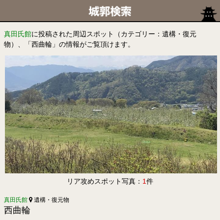
真田氏館
に投稿された周辺スポット（カテゴリー：遺構・復元
物）、「西曲輪」の情報がご覧頂けます。
リア攻めスポット写真：
1
件
真田氏館
遺構・復元物
西曲輪